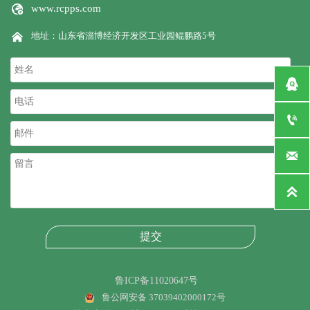

www.rcpps.com

地址：山东省淄博经济开发区工业园鲲鹏路5号




提交
鲁ICP备11020647号
鲁公网安备 37039402000172号