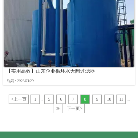
【实用高效】山东企业循环水无阀过滤器
时间 : 2023/03/29
<
上一页
1
5
6
7
8
9
10
11
...
...
36
下一页
>