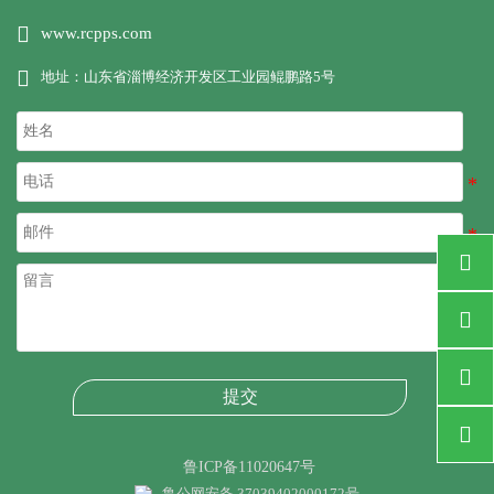

www.rcpps.com

地址：山东省淄博经济开发区工业园鲲鹏路5号



提交

鲁ICP备11020647号
鲁公网安备 37039402000172号