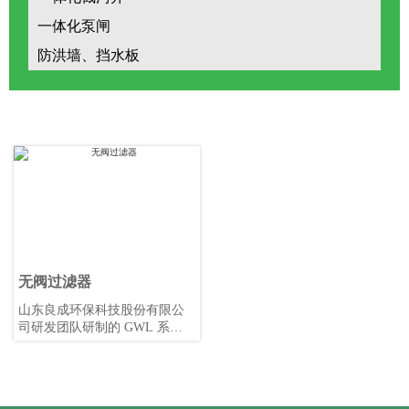
一体化泵闸
防洪墙、挡水板
无阀过滤器
山东良成环保科技股份有限公
司研发团队研制的 GWL 系列
重力式无阀过滤器，采用小阻
力配水系统，底部收水装置布
置合理，反洗较为彻底，能够
有效减少死角，滤层不易形成