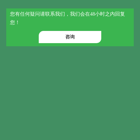
板结，实现整个过滤系统全自
动运行。设备虹吸系统设计合
理，反洗强度计算准确，整个
您有任何疑问请联系我们，我们会在48小时之内回复
系统运行稳定可靠，设备一次
您！
调试成功率处于较高水平。
咨询