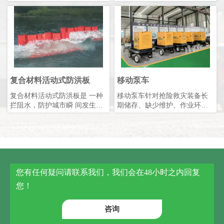
客户提供专业可行防洪排涝解
配合景观设计制作适合的防洪
决方案。
墙外观效果。
复合材料活动式防洪板
移动泵车
复合材料活动式防洪板是 一种
移动泵车针对抢险救灾装备长
拦阻水，防护城市瞬 间发生的
期储存、缺少维护、作业环境
暴雨洪水内涝而 设计的装置，
恶劣、作业要求特殊，以及抢
装置为活动 式挡水板，是一 种
险任务突发性、紧迫性、作业
可独自 支撑站立的临时性防洪
多样性、社会影响性等特性研
板。
发。相较于传统泵车，新一代
移动泵车融合多项现代设计理
念，综合性能有所提升。
您有任何疑问请联系我们，我们会在48小时之内回复
您！
咨询