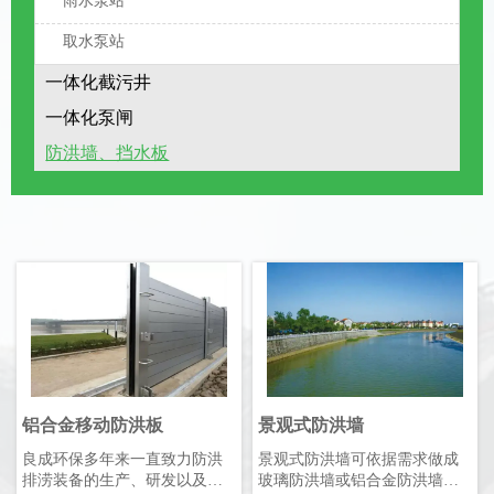
雨水泵站
取水泵站
一体化截污井
一体化泵闸
防洪墙、挡水板
铝合金移动防洪板
景观式防洪墙
良成环保多年来一直致力防洪
景观式防洪墙可依据需求做成
排涝装备的生产、研发以及为
玻璃防洪墙或铝合金防洪墙。