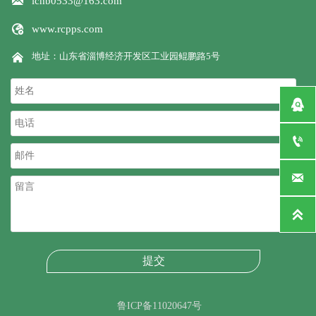

lchb0533@163.com

www.rcpps.com

地址：山东省淄博经济开发区工业园鲲鹏路5号




提交
鲁ICP备11020647号