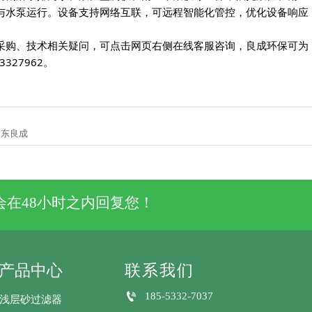
与水泵运行。设备支持网络互联，可远程智能化管控，优化设备响应
采购、技术相关疑问，可点击网页右侧在线客服咨询，良成环保可为
327962。
山东良成
在48小时之内回复您！
产品中心
联系我们

185-5332-7037
浅层砂过滤器