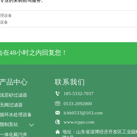
处理设备
滤设备
在48小时之内回复您！
产品中心
联系我们

185-5332-7037
浅层砂过滤器

0533-2092000
无阀过滤器

lchb0533@163.com
循环水处理设备

www.rcpps.com
预制泵站


地址：山东省淄博经济开发区工业园
一体化截污井