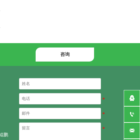
咨询



鲲鹏