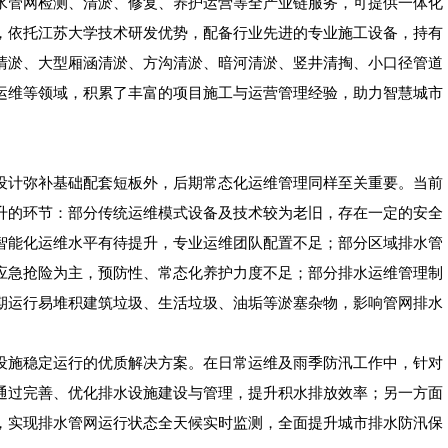
水管网检测、清淤、修复、养护运营等全产业链服务，可提供一体化
，依托江苏大学技术研发优势，配备行业先进的专业施工设备，持有
清淤、大型厢涵清淤、方沟清淤、暗河清淤、竖井清掏、小口径管道
运维等领域，积累了丰富的项目施工与运营管理经验，助力智慧城市
设计弥补基础配套短板外，后期常态化运维管理同样至关重要。当前
升的环节：部分传统运维模式设备及技术较为老旧，存在一定的安全
智能化运维水平有待提升，专业运维团队配置不足；部分区域排水管
应急抢险为主，预防性、常态化养护力度不足；部分排水运维管理制
期运行易堆积建筑垃圾、生活垃圾、油垢等淤塞杂物，影响管网排水
设施稳定运行的优质解决方案。在日常运维及雨季防汛工作中，针对
通过完善、优化排水设施建设与管理，提升积水排放效率；另一方面
，实现排水管网运行状态全天候实时监测，全面提升城市排水防汛保