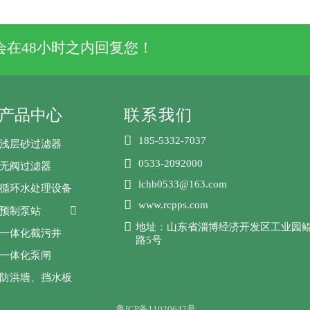
在48小时之内回复您！
产品中心
联系我们

185-5332-7037
浅层砂过滤器

0533-2092000
无阀过滤器

lchb0533@163.com
循环水处理设备

www.rcpps.com

预制泵站

地址：山东省淄博经济开发区工业园
一体化截污井
路5号
一体化泵闸
防洪墙、挡水板
鲁ICP备11020647号