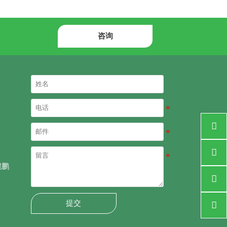
咨询


鲲鹏

提交
