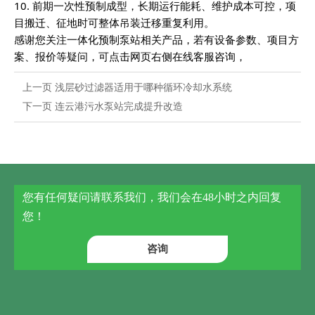
前期一次性预制成型，长期运行能耗、维护成本可控，项
目搬迁、征地时可整体吊装迁移重复利用。
感谢您关注一体化预制泵站相关产品，若有设备参数、项目方
案、报价等疑问，可点击网页右侧在线客服咨询，
上一页
浅层砂过滤器适用于哪种循环冷却水系统
下一页
连云港污水泵站完成提升改造
您有任何疑问请联系我们，我们会在48小时之内回复
您！
咨询