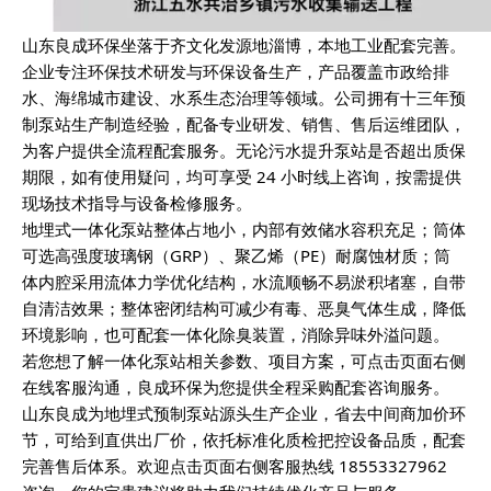
山东良成环保坐落于齐文化发源地淄博，本地工业配套完善。
企业专注环保技术研发与环保设备生产，产品覆盖市政给排
水、海绵城市建设、水系生态治理等领域。公司拥有十三年预
制泵站生产制造经验，配备专业研发、销售、售后运维团队，
为客户提供全流程配套服务。无论污水提升泵站是否超出质保
期限，如有使用疑问，均可享受 24 小时线上咨询，按需提供
现场技术指导与设备检修服务。
地埋式一体化泵站整体占地小，内部有效储水容积充足；筒体
可选高强度玻璃钢（GRP）、聚乙烯（PE）耐腐蚀材质；筒
体内腔采用流体力学优化结构，水流顺畅不易淤积堵塞，自带
自清洁效果；整体密闭结构可减少有毒、恶臭气体生成，降低
环境影响，也可配套一体化除臭装置，消除异味外溢问题。
若您想了解一体化泵站相关参数、项目方案，可点击页面右侧
在线客服沟通，良成环保为您提供全程采购配套咨询服务。
山东良成为地埋式预制泵站源头生产企业，省去中间商加价环
节，可给到直供出厂价，依托标准化质检把控设备品质，配套
完善售后体系。欢迎点击页面右侧客服热线 18553327962