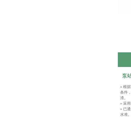
泵
» 
条件
渣。
» 
» 
水准