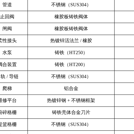
管道
不锈钢（SUS304）
止回阀
橡胶板铸铁阀体
闸阀
橡胶板铸铁阀体
柔性接头
热镀锌活法兰 / 橡胶
水泵
铸铁（HT250）
耦合装置
铸铁（HT200）
轨 / 导链
不锈钢（SUS304）
爬梯
铝合金
维修平台
热镀锌钢 + 不锈钢框架
粉碎格栅
铸铁壳体合金刀片
提篮格栅
不锈钢（SUS304）