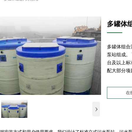
多罐体
多罐体组合
泵站组成。
台及以上标
配大部分项
在
›