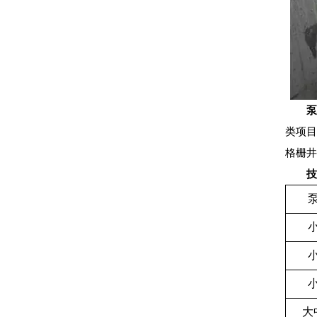
类项
格栅
大