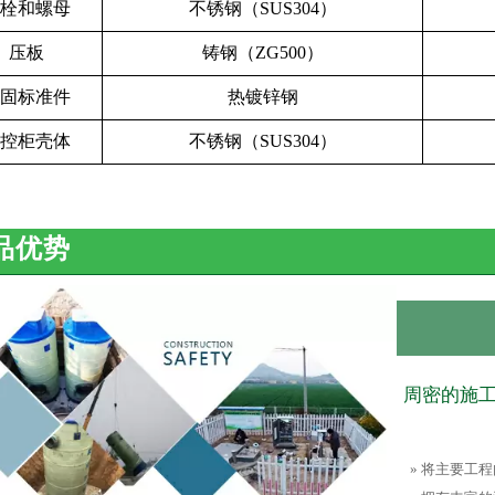
螺栓和螺母
不锈钢（SUS304）
压板
铸钢（ZG500）
锚固标准件
热镀锌钢
电控柜壳体
不锈钢（SUS304）
品优势
周密的施
» 将主要工