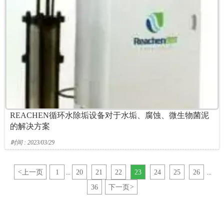
REACHEN循环水除垢设备对于水垢、腐蚀、微生物菌泥
的解决方案
时间 : 2023/03/29
<
上一页
1
20
21
22
23
24
25
26
...
...
36
下一页
>