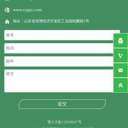

www.rcpps.com

地址：山东省淄博经济开发区工业园鲲鹏路5号




提交
鲁ICP备11020647号