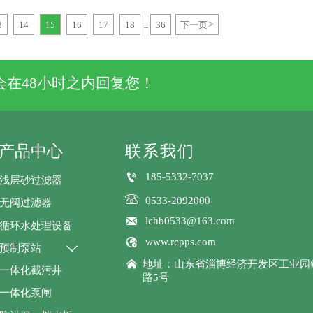
3
14
15
16
17
18
36
下一页
>
...
在48小时之内回复您！
产品中心
联系我们

185-5332-7037
浅层砂过滤器

0533-2092000
无阀过滤器

lchb0533@163.com
循环水处理设备

www.rcpps.com
预制泵站


地址：山东省淄博经济开发区工业园
一体化截污井
路5号
一体化泵闸