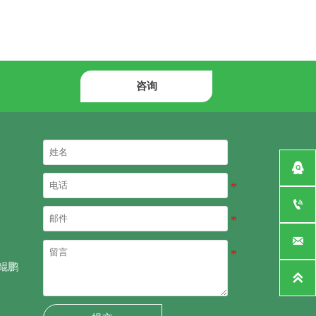
咨询



鲲鹏
