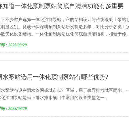
你知道一体化预制泵站筒底自清洁功能有多重要
当下不少客户选择一体化预制泵站，它的结构设计与传统混凝土泵站
在明显区别。良成环保深耕预制泵站研发制造多年，对比分析各类工
参数优化设备结构。一体化预制泵站优化筒底自清洁结构，相较于传
混凝土泵坑，可大幅降低人工清淤频次，减少淤泥、浮渣堆积，缓解
间 : 2023/03/29
氧臭气滋生问题。
雨水泵站选用一体化预制泵站有哪些优势?
雨水泵站布设在雨水管网或城市低洼区域，用于疏导排放城区雨水，
体化预制泵站是当下雨水排水项目中常用的设备类型之一 。
间 : 2023/03/29