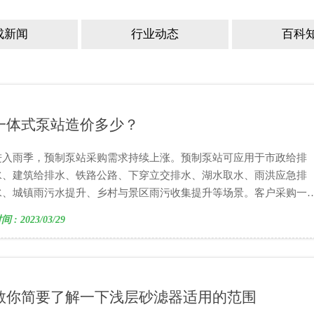
成新闻
行业动态
百科
一体式泵站造价多少？
进入雨季，预制泵站采购需求持续上涨。预制泵站可应用于市政给排
水、建筑给排水、铁路公路、下穿立交排水、湖水取水、雨洪应急排
水、城镇雨污水提升、乡村与景区雨污收集提升等场景。客户采购一
化预制泵站时，设备报价是普遍关注的核心内容，设备品质由筒体规
间 : 2023/03/29
格、配套配件、生产工艺等多重条件共同影响。
教你简要了解一下浅层砂滤器适用的范围